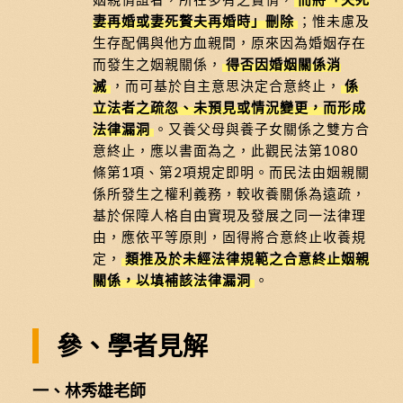
妻再婚或妻死贅夫再婚時」刪除
；惟未慮及
生存配偶與他方血親間，原來因為婚姻存在
而發生之姻親關係，
得否因婚姻關係消
滅
，而可基於自主意思決定合意終止，
係
立法者之疏忽、未預見或情況變更，而形成
法律漏洞
。又養父母與養子女關係之雙方合
意終止，應以書面為之，此觀民法第1080
條第1項、第2項規定即明。而民法由姻親關
係所發生之權利義務，較收養關係為遠疏，
基於保障人格自由實現及發展之同一法律理
由，應依平等原則，固得將合意終止收養規
定，
類推及於未經法律規範之合意終止姻親
關係，以填補該法律漏洞
。
參、學者見解
一、林秀雄老師