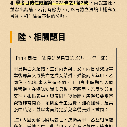
和
學者目的性限縮第1073條之1第2款
，兩說並陳，
並寫出結論，若行有餘力，可以再將立法論上補充至
最後，相信皆有不錯的分數。
陸、相關題目
【114 司律二試 民法與民事訴訟法(一) 第二題】
甲男與乙女結婚，生有丙男與丁女，丙自研究所畢
業後即與父母雙亡之戊女結婚。婚後兩人與甲、乙
同住，10年來未生有子嗣。丁自高中時期即因個
性叛逆，在網咖結識庚男後，不顧甲、乙反對與其
交往，搬出家中，與庚同居後懷胎，庚得知要當爸
爸後非常開心，定期給予生活費，細心照料丁及其
腹中胎兒，並以書面約定胎兒辛從庚姓。試問：
(二) 丙因突發心臟病去世，戊仍與甲、乙互相照顧
多年，感情深厚。此時甲、乙有意收養戊，雙方訂