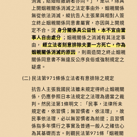
消滅；結婚經撤銷者亦同。」，是以，除具
上開姻親關係消滅之法定事由外，姻親關係
無從依法消滅，縱抗告人主張業與相對人簽
立終止姻親關係同意書屬實，亦因與上開規
定不合。況
身分關係具公益性，本不宜由當
事人自由處分
；姻親關係之消滅有其法定事
由，
經立法者刻意排除夫妻一方死亡，作為
姻親關係消滅的原因
，則兩造間之終止姻親
關係同意書不無違反公序良俗或強制規定之
疑慮。
(二) 民法第971條係立法者有意排除之規定
抗告人主張我國民法雖未規定得終止姻親關
係，仍應參照日本法規定之法理為適當之裁
判。然民法第1條明文：「民事，法律所未
規定者，依習慣；無習慣者，依法理」，故
民事依法理，必以無習慣者為前提；且習慣
係指多年慣行之事實及普通一般人之確信心
為其基礎而言。則觀民法第971條「姻親關