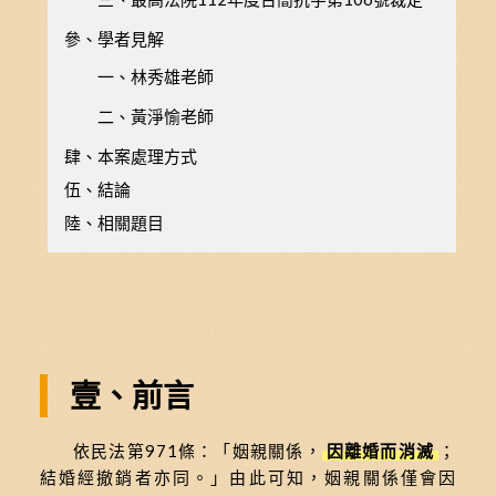
參、學者見解
一、林秀雄老師
二、黃淨愉老師
肆、本案處理方式
伍、結論
陸、相關題目
壹、前言
依民法第971條：「姻親關係，
因離婚而消滅
；
結婚經撤銷者亦同。」由此可知，姻親關係僅會因