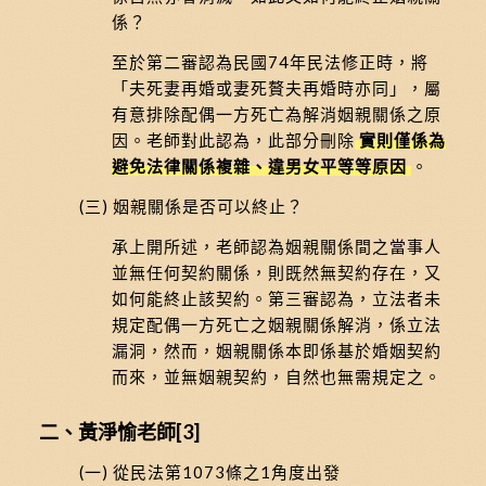
係？
至於第二審認為民國74年民法修正時，將
「夫死妻再婚或妻死贅夫再婚時亦同」，屬
有意排除配偶一方死亡為解消姻親關係之原
因。老師對此認為，此部分刪除
實則僅係為
避免法律關係複雜、違男女平等等原因
。
(三) 姻親關係是否可以終止？
承上開所述，老師認為姻親關係間之當事人
並無任何契約關係，則既然無契約存在，又
如何能終止該契約。第三審認為，立法者未
規定配偶一方死亡之姻親關係解消，係立法
漏洞，然而，姻親關係本即係基於婚姻契約
而來，並無姻親契約，自然也無需規定之。
二、黃淨愉老師
[3]
(一) 從民法第1073條之1角度出發