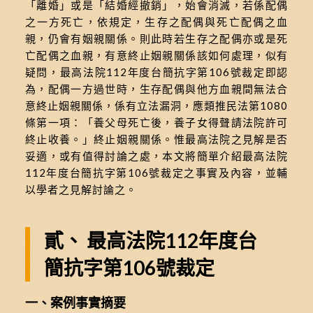
「離婚」或是「結婚經撤銷」，始會消滅，若係配偶
之一方死亡，依規定，生存之配偶與死亡配偶之血
親，仍會有姻親關係。則此時若生存之配偶亦或是死
亡配偶之血親，有意終止姻親關係該如何處理，似有
疑問，最高法院112年度台簡抗字第106號裁定即認
為，配偶一方過世時，生存配偶與他方血親間無法合
意終止姻親關係，係有立法漏洞，應類推民法第1080
條第一項：「養父母死亡後，養子女得聲請法院許可
終止收養。」終止姻親關係。惟最高法院之見解是否
妥適，或有值得討論之處，本文將簡單介紹最高法院
112年度台簡抗字第106號裁定之事實及內容，並輔
以學者之見解討論之。
貳、 最高法院112年度台
簡抗字第106號裁定
一、案例事實摘要