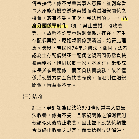
傳宗接代，係不考量當事人意願，並剝奪當
事人原能有機會透過再婚而消滅姻親關係之
機會，較有不妥。其次，民法目的之一，
乃
身分關係單純化
（如：禁止重婚、轉收養
等），故應不許雙重婚姻關係之存在，若生
存配偶再婚，原姻親關係應消滅，始符此理
念。最後，若民國74年之修法，係因立法者
認為生存配偶與死亡配偶之親屬間仍需負扶
養義務者，惟同居於一家，本就有可能形成
家長與家屬關係，而互負扶養義務，故若僅
係爲使雙方間互負扶養義務，而限制住姻親
關係，實益並不大。
(三) 結論
綜上，老師認為民法第971條使當事人間無
法收養，係有不妥，且姻親關係之解消實則
較類似死後終止收養，因此並不應該係類推
合意終止收養之規定，而應透過立法解決。