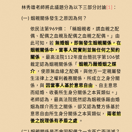
林秀雄老師將此議題分為以下三部分討論
[1]
：
(一) 姻親關係發生之原因為何？
依民法第969條：「稱姻親者，謂血親之配
偶、配偶之血親及配偶之血親之配偶。」由
此可知，若
無婚姻，即無發生姻親關係，在
姻親關係中，當事人間實則並無任何之契約
關係
。最高法院112年度台簡抗字第106號
裁定認為姻親關係係「
姻親乃藉婚姻之媒
介
，使原無血緣之配偶，與他方一定親屬發
生法律上之權利義務關係，所成立之身分關
係，與
因當事人基於意思自由
、自主意思
而結婚、收養所生身分關係之本質類似。」
老師認為，最高法院既然認為姻親係藉由婚
姻為媒介而生之關係，卻又認為雙方係基於
意思自由所生身分關係之本質類似，
兩者前
後之說理係有矛盾之處
。
(二) 姻親關係是否會因配偶之一方死亡而消滅？