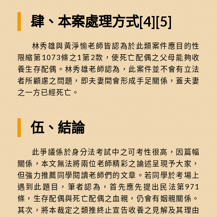
肆、本案處理方式
[4]
[5]
林秀雄與黃淨愉老師皆認為於此類案件應目的性
限縮第1073條之1第2款，使死亡配偶之父母能夠收
養生存配偶。林秀雄老師認為，此案件並不會有立法
者所顧慮之問題，即夫妻間會形成手足關係，蓋夫妻
之一方已經死亡。
伍、結論
此爭議係於身分法考試中之可考性很高，因篇幅
關係，本文無法將兩位老師精彩之論述呈現予大家，
但強力推薦同學閱讀老師們的文章。若同學於考場上
遇到此題目，筆者認為，首先應先提出民法第971
條，生存配偶與死亡配偶之血親，仍會有姻親關係。
其次，將本裁定之類推終止宣告收養之見解及其理由