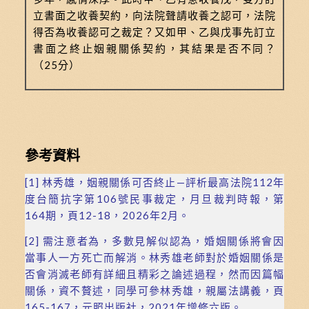
立書面之收養契約，向法院聲請收養之認可，法院
得否為收養認可之裁定？又如甲、乙與戊事先訂立
書面之終止姻親關係契約，其結果是否不同？
（25分）
參考資料
[1]
林秀雄，姻親關係可否終止—評析最高法院112年
度台簡抗字第106號民事裁定，月旦裁判時報，第
164期，頁12-18，2026年2月。
[2]
需注意者為，多數見解似認為，婚姻關係將會因
當事人一方死亡而解消。林秀雄老師對於婚姻關係是
否會消滅老師有詳細且精彩之論述過程，然而因篇幅
關係，資不贅述，同學可參林秀雄，親屬法講義，頁
165-167，元照出版社，2021年增修六版。