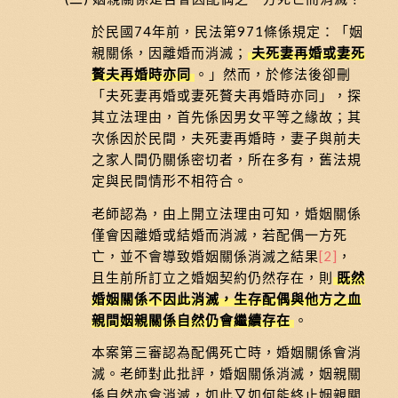
於民國74年前，民法第971條係規定：「姻
親關係，因離婚而消滅；
夫死妻再婚或妻死
贅夫再婚時亦同
。」然而，於修法後卻刪
「夫死妻再婚或妻死贅夫再婚時亦同」，探
其立法理由，首先係因男女平等之緣故；其
次係因於民間，夫死妻再婚時，妻子與前夫
之家人間仍關係密切者，所在多有，舊法規
定與民間情形不相符合。
老師認為，由上開立法理由可知，婚姻關係
僅會因離婚或結婚而消滅，若配偶一方死
亡，並不會導致婚姻關係消滅之結果
[2]
，
且生前所訂立之婚姻契約仍然存在，則
既然
婚姻關係不因此消滅，生存配偶與他方之血
親間姻親關係自然仍會繼續存在
。
本案第三審認為配偶死亡時，婚姻關係會消
滅。老師對此批評，婚姻關係消滅，姻親關
係自然亦會消滅，如此又如何能終止姻親關