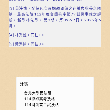
[3]
黃淨愉，配偶死亡後姻親關係之存續與收養之限
制－最高法院112年度台簡抗字第79號民事裁定評
析，新學林法學，第9期，第89-99頁，2025年6
月。
[4]
林秀雄，同註1。
[5]
黃淨愉，同註3。
沐瑪
｜台北大學民法組
｜114律師高考及格
｜114司法官二試及格