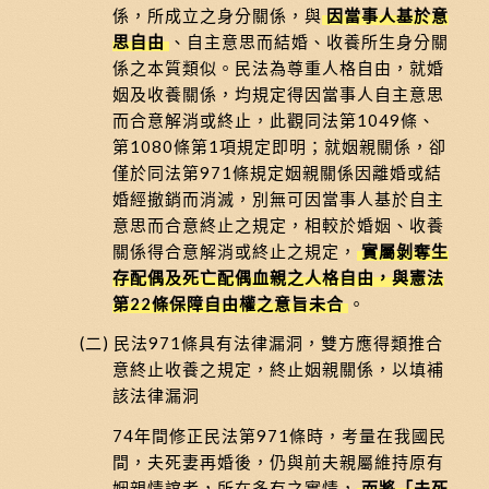
係，所成立之身分關係，與
因當事人基於意
思自由
、自主意思而結婚、收養所生身分關
係之本質類似。民法為尊重人格自由，就婚
姻及收養關係，均規定得因當事人自主意思
而合意解消或終止，此觀同法第1049條、
第1080條第1項規定即明；就姻親關係，卻
僅於同法第971條規定姻親關係因離婚或結
婚經撤銷而消滅，別無可因當事人基於自主
意思而合意終止之規定，相較於婚姻、收養
關係得合意解消或終止之規定，
實屬剝奪生
存配偶及死亡配偶血親之人格自由，與憲法
第22條保障自由權之意旨未合
。
(二) 民法971條具有法律漏洞，雙方應得類推合
意終止收養之規定，終止姻親關係，以填補
該法律漏洞
74年間修正民法第971條時，考量在我國民
間，夫死妻再婚後，仍與前夫親屬維持原有
姻親情誼者，所在多有之實情，
而將「夫死