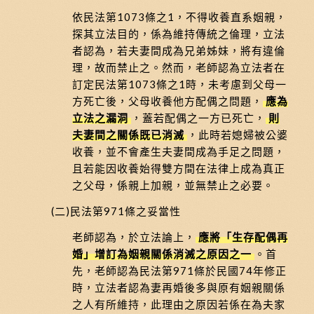
依民法第1073條之1，不得收養直系姻親，
探其立法目的，係為維持傳統之倫理，立法
者認為，若夫妻間成為兄弟姊妹，將有違倫
理，故而禁止之。然而，老師認為立法者在
訂定民法第1073條之1時，未考慮到父母一
方死亡後，父母收養他方配偶之問題，
應為
立法之漏洞
，蓋若配偶之一方已死亡，
則
夫妻間之關係既已消滅
，此時若媳婦被公婆
收養，並不會產生夫妻間成為手足之問題，
且若能因收養始得雙方間在法律上成為真正
之父母，係親上加親，並無禁止之必要。
(二)民法第971條之妥當性
老師認為，於立法論上，
應將「生存配偶再
婚」增訂為姻親關係消滅之原因之一
。首
先，老師認為民法第971條於民國74年修正
時，立法者認為妻再婚後多與原有姻親關係
之人有所維持，此理由之原因若係在為夫家