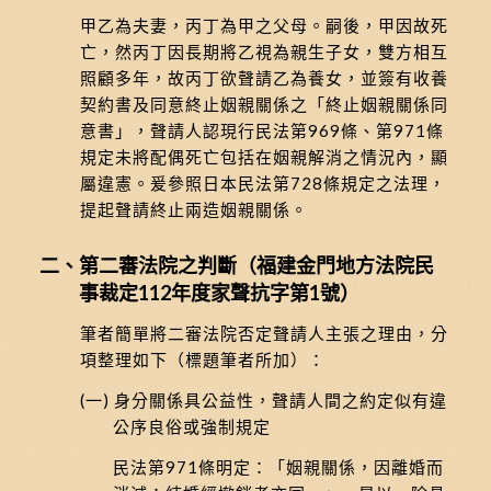
甲乙為夫妻，丙丁為甲之父母。嗣後，甲因故死
亡，然丙丁因長期將乙視為親生子女，雙方相互
照顧多年，故丙丁欲聲請乙為養女，並簽有收養
契約書及同意終止姻親關係之「終止姻親關係同
意書」，聲請人認現行民法第969條、第971條
規定未將配偶死亡包括在姻親解消之情況內，顯
屬違憲。爰參照日本民法第728條規定之法理，
提起聲請終止兩造姻親關係。
二、第二審法院之判斷（福建金門地方法院民
事裁定112年度家聲抗字第1號）
筆者簡單將二審法院否定聲請人主張之理由，分
項整理如下（標題筆者所加）：
(一) 身分關係具公益性，聲請人間之約定似有違
公序良俗或強制規定
民法第971條明定：「姻親關係，因離婚而