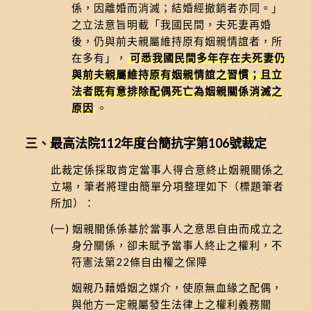
係，因離婚而消滅；結婚經撤銷者亦同。」
之立法意旨明載「我國民間，夫死妻再婚
後，仍與前夫親屬維持原有姻親情誼者，所
在多有」，
可悉我國民間多年存在夫死妻仍
與前夫親屬維持原有姻親情誼之習慣；且立
法者既有意排除配偶死亡為姻親關係消滅之
原因
。
三、最高法院112年度台簡抗字第106號裁定
此裁定係採取肯定當事人得合意終止姻親關係之
立場，筆者將理由簡單分項整理如下（標題筆者
所加）：
(一) 姻親關係係基於當事人之意思自由而成立之
身分關係，卻未賦予當事人終止之權利，不
符憲法第22條自由權之保障
姻親乃藉婚姻之媒介，使原無血緣之配偶，
與他方一定親屬發生法律上之權利義務關