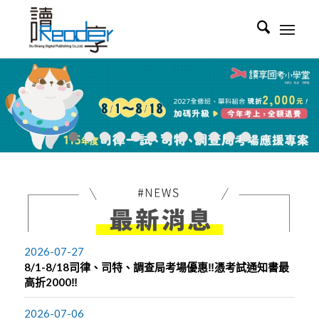
1
2
3
4
5
6
7
8
9
10
11
2026-07-27
8/1-8/18司律、司特、調查局考場優惠‼️憑考試通知書最
高折2000‼️
2026-07-06