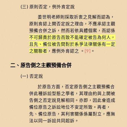
(三) 原則否定，例外肯定說
姜世明老師則採取折衷之見解而認為，
原則肯認上開否定說之理由，不應承認主觀
預備合併之訴，然而若依具體個案，而認係
不可歸責於原告而致不能確定被告為何人，
且先、備位被告間對於系爭法律關係有一定
之關聯者
，應例外肯認之 。
[9]
。
二、原告側之主觀預備合併
(一) 否定說
於原告方面，否定原告側之主觀預備合
併此種訴訟型態之學者，其理由約與上開被
告側之否定說見解相同。亦即，因此會造成
備位原告之訴訟地位不安定所致。再者，
先、備位原告，其利害關係係屬對立，應無
法以同一訴訟共同起訴。