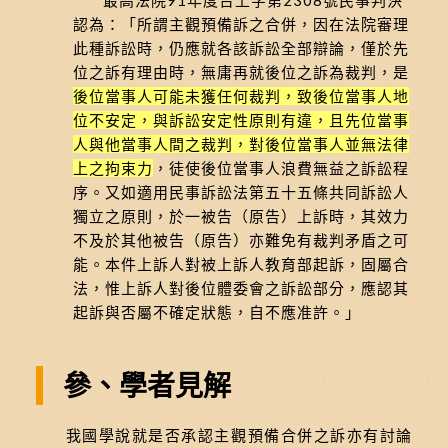
認為：「所謂主觀預備訴之合併，因在法院審理
此種訴訟時，仍應就各該訴訟全部辯論，僅於先
位之訴有理由時，無庸再就後位之訴為裁判，是
後位當事人可能未獲任何裁判，致後位當事人地
位不安定，與訴訟安定性原則有違，且先位當事
人與他當事人間之裁判，對後位當事人並無法律
上之拘束力
，徒使後位當事人浪費無益之訴訟程
序。又如適用民事訴訟法第五十五條共同訴訟人
獨立之原則，於一被告（原告）上訴時，其效力
不及於其他被告（原告）亦難免有裁判矛盾之可
能。本件上訴人對被上訴人教育部起訴，固屬合
法，惟上訴人對後位體委會之訴訟部分，應認其
起訴與否屬不確定狀態，自不應准許。」
參、學者見解
我國學說就是否承認主觀預備合併之訴亦有討論