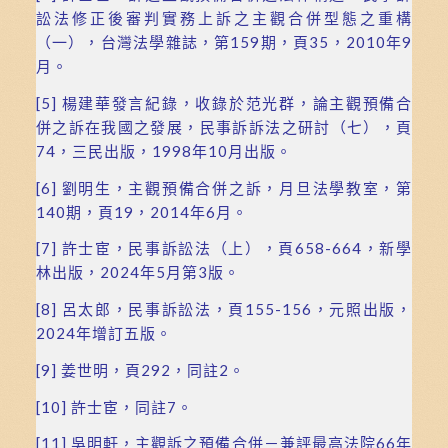
訟法修正後審判實務上訴之主觀合併型態之重構
（一），台灣法學雜誌，第159期，頁35，2010年9
月。
[5]
楊建華發言紀錄，收錄於范光群，論主觀預備合
併之訴在我國之發展，民事訴訴法之研討（七），頁
74，三民出版，1998年10月出版。
[6]
劉明生，主觀預備合併之訴，月旦法學教室，第
140期，頁19，2014年6月。
[7]
許士宦，民事訴訟法（上），頁658-664，新學
林出版，2024年5月第3版。
[8]
呂太郎，民事訴訟法，頁155-156，元照出版，
2024年增訂五版。
[9]
姜世明，頁292，同註2。
[10]
許士宦，同註7。
[11]
吳明軒，主觀訴之預備合併－兼評最高法院66年