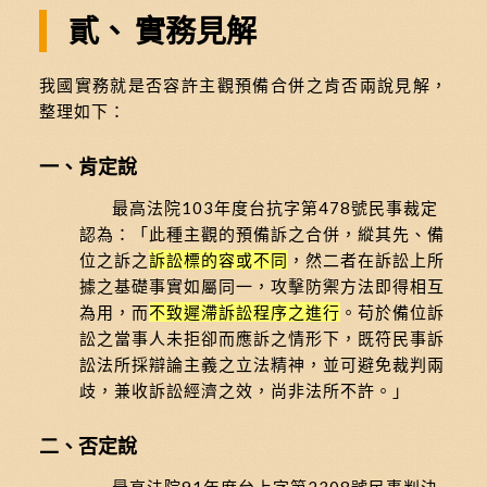
貳、 實務見解
我國實務就是否容許主觀預備合併之肯否兩說見解，
整理如下：
一、肯定說
最高法院103年度台抗字第478號民事裁定
認為：「此種主觀的預備訴之合併，縱其先、備
位之訴之
訴訟標的容或不同
，然二者在訴訟上所
據之基礎事實如屬同一，攻擊防禦方法即得相互
為用，而
不致遲滯訴訟程序之進行
。苟於備位訴
訟之當事人未拒卻而應訴之情形下，既符民事訴
訟法所採辯論主義之立法精神，並可避免裁判兩
歧，兼收訴訟經濟之效，尚非法所不許。」
二、否定說
最高法院91年度台上字第2308號民事判決