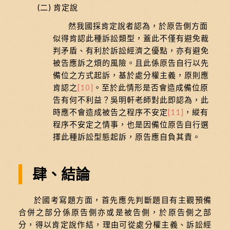
(二) 肯定說
然我國採肯定說者認為，於原告側方面
似得肯認此種訴訟類型，蓋此不僅有避免裁
判矛盾、有利於訴訟經濟之優點，亦有避免
被告應訴之煩的風險。且此係原告自行以先
備位之方式起訴，基於處分權主義，原則應
肯認之
[10]
。至於此情形是否會造成備位原
告有何不利益？吳明軒老師對此即認為，此
時應不會造成被告之程序不安定
[11]
，縱有
程序不安定之情事，也是因備位原告自行選
擇此種訴訟型態起訴，原告應自負其責。
肆、結論
於國考寫題方面，首先應先判斷題目有主觀預備
合併之部分係原告側亦或是被告側，於原告側之部
分，得以肯定說作結，理由可從處分權主義、訴訟經