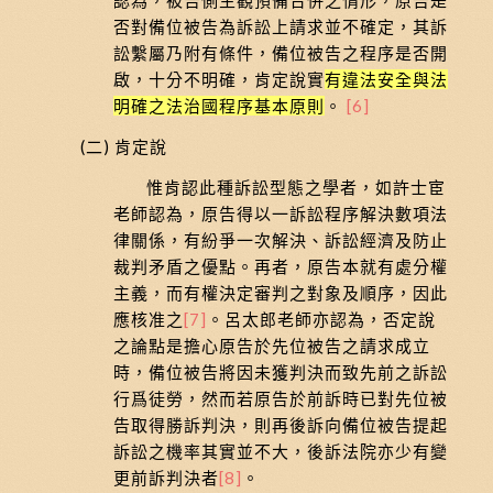
認為，被告側主觀預備合併之情形，原告是
否對備位被告為訴訟上請求並不確定，其訴
訟繫屬乃附有條件，備位被告之程序是否開
啟，十分不明確，肯定說實
有違法安全與法
明確之法治國程序基本原則
。
[6]
(二) 肯定說
惟肯認此種訴訟型態之學者，如許士宦
老師認為，原告得以一訴訟程序解決數項法
律關係，有紛爭一次解決、訴訟經濟及防止
裁判矛盾之優點。再者，原告本就有處分權
主義，而有權決定審判之對象及順序，因此
應核准之
[7]
。呂太郎老師亦認為，否定說
之論點是擔心原告於先位被告之請求成立
時，備位被告將因未獲判決而致先前之訴訟
行爲徒勞，然而若原告於前訴時已對先位被
告取得勝訴判決，則再後訴向備位被告提起
訴訟之機率其實並不大，後訴法院亦少有變
更前訴判決者
[8]
。