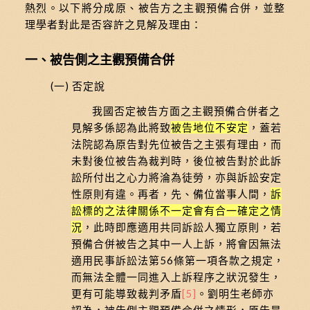
熱烈。以下將分成原、被告方之主觀預備合併，並整
理學者對此是否容許之見解及理由：
一、被告側之主觀預備合併
(一) 否定說
我國否定被告方面之主觀預備合併者之
見解多係認為此將致
被告地位不安定
，蓋若
法院認為原告對先位被告之主張有理由，而
未對後位被告為裁判時，後位被告對於此訴
訟所付出之心力將淪為徒勞，亦與訴訟安定
性原則有違。再者，先、備位當事人間，
訴
訟標的之法律關係不一定會有合一確定之情
況
，此時即應適用共同訴訟人獨立原則，若
預備合併被告之其中一人上訴，將會因無法
適用民事訴訟法第56條第一項各款之規定，
而無法全體一同進入上訴程序之狀況發生，
更有可能導致裁判矛盾
[5]
。劉明生老師亦