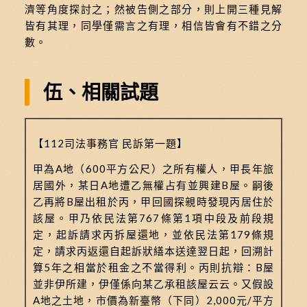
濟等角度探討之；然被告側之部分，則上開三種見解
皆有其理，同學僅需言之有理，相信皆會有不錯之分
數。
伍、相關試題
【112司法事務官 民訴第一題】
甲為A地（600平方公尺）之所有權人，甲長年旅
居國外，某日A地遭乙無權占有並興建B屋。嗣後
乙再將B屋出租於丙，甲回國探親時發現丙居住於
該屋。甲乃依民法第767條第1項中段及前段規
定，起訴請求丙拆屋還地，並依民法第179條規
定，請求丙返還自起訴狀繕本送達翌日起，回溯計
算5年之相當於租金之不當得利。丙則抗辯：B屋
並非伊所建，伊僅係向某乙承租該屋云云。又假設
A地之土地，市價為新臺幣（下同）2,000元/平方