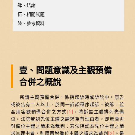
肆、結論
伍、相關試題
陸、參考資料
壹、問題意識及主觀預備
合併之概說
所謂主觀預備合併，係指起訴時或訴訟中，原告
或被告有二人以上，於同一訴訟程序起訴、被訴，並
套用客觀預備合併之方式
[1]
，將訴訟主體排列先備
位，法院若認先位主體之請求為有理由者，即無庸再
對備位主體之請求為裁判；若法院認為先位主體之請
求無理由者，則應再對備位主體之請求為裁判
[2]
。是