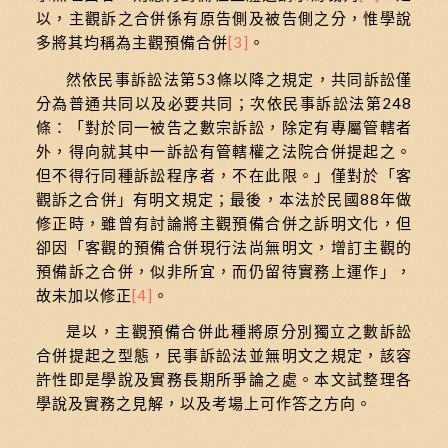
以，主觀訴之合併係有原告側及被告側之分，惟學說
多將其均稱為主觀預備合併
[3]
。
然依民事訴訟法第53條以降之規定，共同訴訟僅
分為普通共同以及必要共同；次依民事訴訟法第248
條：「對於同一被告之數宗訴訟，除定有專屬管轄者
外，得向就其中一訴訟有管轄權之法院合併提起之。
但不得行同種訴訟程序者，不在此限。」僅對於「客
觀訴之合併」有明文規定；最後，本法於民國88年做
修正時，雖曾有討論將主觀預備合併之訴明文化，但
卻因「客觀的預備合併現行法尚無明文，增訂主觀的
預備訴之合併，似非所宜，而仍留待實務上運作」，
故未加以修正
[4]
。
是以，主觀預備合併此種將原分別獨立之數訴訟
合併提起之型態，民事訴訟法並無明文之規定，該容
許性即是學說及實務長期所爭論之處。本文試整理各
學說及實務之見解，以及考場上可作答之方向。