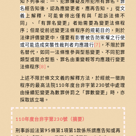
知下列事項：一、犯罪嫌疑及所犯所有罪名。
罪
名
經告知後，認為應變更者，應再告知。」從
文
義
上解釋，可能會得出僅有與「起訴法條不
同」、「有罪名變更」者始需要為變更法條程
序；但是從前述變更法條程序的
規範目的
，則於
法律評價變更中，僅要有
影響被告防禦權之行使
或可能造成突襲性裁判者均應踐行
[7]
，不限於罪
名替代，如同一法條惟參與型態變更、不同犯罪
類型或競合型態、罪名由重變輕等均應踐行變更
法條程序
[8]
。
上述不限於條文文義的解釋方法，於經統一徵詢
程序的最高法院110年度台非字第230號中處理
由接續犯變更為數罪併罰之「罪數變更」時，亦
採取該立場。
110年度台非字第230號（摘要）
刑事訴訟法第95條第1項第1款係所謂應告知或再