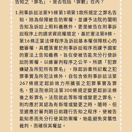
告知之「罪名」，是否包括「罪數」在內？
1.刑事訴訟法第95條第1項第1款所規定之罪名告
知，除為保障被告防禦權，並課予法院的闡明
告知及訴訟上照料義務外，更是被告在刑事訴
訟程序上的請求資訊權規定，基於憲法第8條、
第16條正當法律程序及訴訟基本權保障核心的
聽審權，具體落實於刑事訴訟程序而課予國家
的憲法上告知義務，旨在使被告能充分行使訴
訟防禦權，以維審判程序之公平。所謂「犯罪
嫌疑及所犯所有罪名」，除起訴書所記載之犯
罪事實及所犯法條外，自包含依刑事訴訟法第
267條規定起訴效力所擴張之犯罪事實及罪
名，暨法院依同法第300條規定變更起訴法條
後之新罪名。法院就此等新增或變更之罪名，
則均應於其認為有新增或變更之時，隨時、但
至遲應於審判期日前踐行告知之程序，使被告
能知悉而充分行使其防禦權，始能避免突襲性
裁判，而確保其權益。