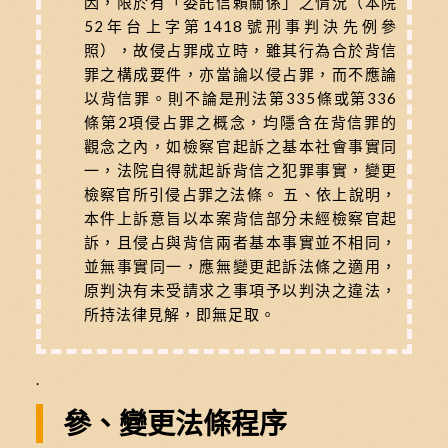
因，限於有「委託信賴關係」之情況（本院
52年台上字第1418號刑事判決先例參
照），故侵占罪成立時，雖其行為合於背信
罪之構成要件，亦當論以侵占罪，而不應論
以背信罪。則不論是刑法第335條或第336
條第2項侵占罪之概念，均隱含在背信罪的
觀念之內，如檢察官起訴之基本社會事實同
一，法院自得就起訴背信之犯罪事實，變更
檢察官所引侵占罪之法條。 五、依上說明，
本件上訴意旨以本案背信部分未經檢察官起
訴，且侵占與背信兩者基本事實並不相同，
並無事實同一，應無變更起訴法條之適用，
原判決有未受請求之事項予以判決之違法，
所持法律見解，即無足取。
.
參、變更法條程序