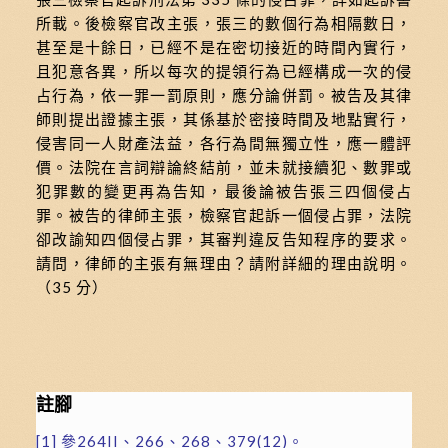
所載。後檢察官改主張，張三的數個行為相隔數日，
甚至是十餘日，已經不是在密切接近的時間內實行，
且犯意各異，所以每次的提領行為已經構成一次的侵
占行為，依一罪一罰原則，應分論併罰。被告及其律
師則提出證據主張，其係基於密接時間及地點實行，
侵害同一人財產法益，各行為間無獨立性，應一體評
價。法院在言詞辯論終結前，並未就接續犯、數罪或
犯罪數的變更再為告知，最後論被告張三四個侵占
罪。被告的律師主張，檢察官起訴一個侵占罪，法院
卻改諭知四個侵占罪，其審判違反告知程序的要求。
請問，律師的主張有無理由？請附詳細的理由說明。
（35 分）
註腳
[1]
參264II、266、268、379(12)。