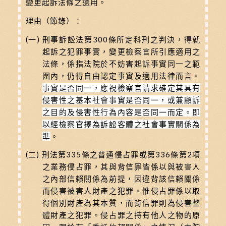
變更起訴法條之適用。
理由（節錄）：
(一) 刑事訴訟法第300條所定科刑之判決，得就
起訴之犯罪事實，變更檢察官所引應適用之
法條，係指法院於不妨害起訴事實同一之範
圍內，仍得自由認定事實及適用法律而言。
事實是否同一，應視檢察官請求確定其具有
侵害性之基本社會事實是否同一，或兼顧訴
之目的及侵害性行為內容是否同一而定。即
以經檢察官擇為訴訟客體之社會事實關係為
準
。
(二) 刑法第335條之普通侵占罪或第336條第2項
之業務侵占罪，其與背信罪皆係以與被害人
之內部信賴關係為前提，因違背該信賴關係
而侵害被害人財產之犯罪。惟侵占罪係以取
得個別財產為其本質，而背信罪則為侵害整
體財產之犯罪。侵占罪之持有他人之物的原