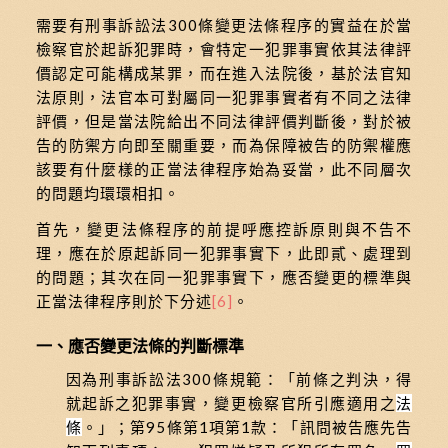
需要有刑事訴訟法300條變更法條程序的實益在於當
檢察官於起訴犯罪時，會特定一犯罪事實依其法律評
價認定可能構成某罪，而在進入法院後，基於法官知
法原則，法官本可對屬同一犯罪事實者有不同之法律
評價，但是當法院給出不同法律評價判斷後，對於被
告的防禦方向即至關重要，而為保障被告的防禦權應
該要有什麼樣的正當法律程序始為妥當，此不同層次
的問題均環環相扣。
首先，變更法條程序的前提呼應控訴原則與不告不
理，應在於原起訴同一犯罪事實下，此即貳、處理到
的問題；其次在同一犯罪事實下，應否變更的標準與
正當法律程序則於下分述
[6]
。
一、應否變更法條的判斷標準
因為刑事訴訟法300條規範：「前條之判決，得
就起訴之犯罪事實，變更檢察官所引應適用之
法
條
。」；第95條第1項第1款：「訊問被告應先告