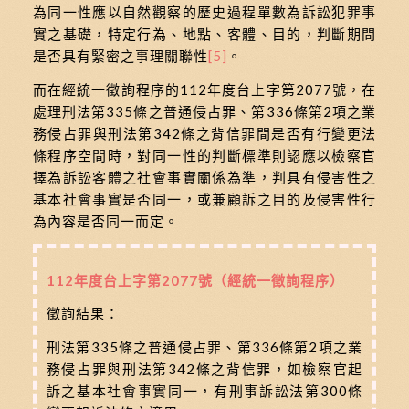
為同一性應以自然觀察的歷史過程單數為訴訟犯罪事
實之基礎，特定行為、地點、客體、目的，判斷期間
是否具有緊密之事理關聯性
[5]
。
而在經統一徵詢程序的112年度台上字第2077號，在
處理刑法第335條之普通侵占罪、第336條第2項之業
務侵占罪與刑法第342條之背信罪間是否有行變更法
條程序空間時，對同一性的判斷標準則認應以檢察官
擇為訴訟客體之社會事實關係為準，判具有侵害性之
基本社會事實是否同一，或兼顧訴之目的及侵害性行
為內容是否同一而定。
112年度台上字第2077號（經統一徵詢程序）
徵詢結果：
刑法第335條之普通侵占罪、第336條第2項之業
務侵占罪與刑法第342條之背信罪，如檢察官起
訴之基本社會事實同一，有刑事訴訟法第300條