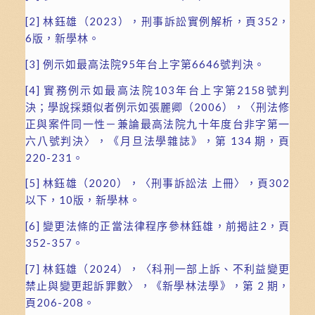
[2]
林鈺雄（2023），刑事訴訟實例解析，頁352，
6版，新學林。
[3]
例示如最高法院95年台上字第6646號判決。
[4]
實務例示如最高法院103年台上字第2158號判
決；學說採類似者例示如張麗卿（2006），〈刑法修
正與案件同一性－兼論最高法院九十年度台非字第一
六八號判決〉，《月旦法學雜誌》，第 134 期，頁
220-231。
[5]
林鈺雄（2020），〈刑事訴訟法 上冊〉，頁302
以下，10版，新學林。
[6]
變更法條的正當法律程序參林鈺雄，前揭註2，頁
352-357。
[7]
林鈺雄（2024），〈科刑一部上訴、不利益變更
禁止與變更起訴罪數〉，《新學林法學》，第 2 期，
頁206-208。