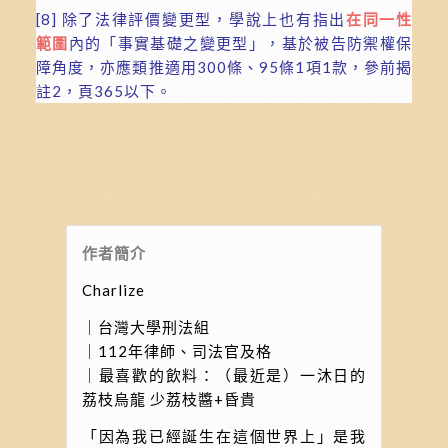
[8]
除了法律評價變更型，學說上也有指出
在同一性
範圍
內的「事實基礎之變更型」，基於被告防禦權保
障角度，亦應類推適用300條、95條1項1款，參前揭
註2，頁365以下。
作者簡介
Charlize
｜台灣大學刑法組
｜112年律師、司法官及格
｜最喜歡的飲料：（最近是）一沐日的
荔枝烏龍 少荔枝醬+昏貴
「因為我已經誕生在這個世界上」是我