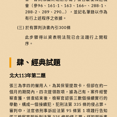
會（參96、161-1、163、166~、288-1、
288-2、289、290…），並記名筆錄以作為
有行上述程序之依據。
(三) 於有罪判決書內引300條
此步驟得以資表明法院已合法踐行上開程
序。
肆、經典試題
北大113年第二題
張三為李四的僱用人，為其保管提款卡，但卻在約一
個月的期間內，四次提領款項，據為己有。案件經警
察查獲，偵查結束後，檢察官認張三數個接續實行的
舉動，構成一個接續犯，犯刑法第 335 條的侵占罪。
審判中，法官依刑事訴訟法第 95 條第 1 項踐行告知
張三檢察官起訴刑法第 335 條的侵占罪，詳如起訴書