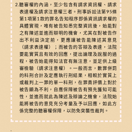
2.聽審權的內涵，至少包含有請求資訊權、請求
表達權及請求注意權三者。刑事訴訟法第95條
第1項第1款的罪名告知程序即係資訊請求權的
具體實現，唯有被告知悉完整資訊後，始能對
之有陳述並進而辯明的機會，尤其在對被告作
出不利益決定前，更應讓被告能陳述其意見
（請求表達權）；而被告的答辯及表達，法院
要能實質且有效的回應，提出論理及說服的過
程，被告始能得知法官有無注意，並足供上級
審檢驗（請求注意權）。一般而言，數罪併罰
的科刑合計及定應執行刑結果，相較於實質上
或裁判上一罪的單一科刑，在罪責評價上對於
被告顯為不利，自應保障被告有預先獲知可能
性，並進而就此為陳述及辯論之機會，法院始
能將被告的意見充分考量及予以回應，如此方
係完整的聽審權保障，以防免突襲性裁判。
.