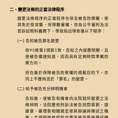
二、變更法條的正當法律程序
變更法條程序的正當程序在保全被告防禦權，使
其免於受突襲、保障聽審權，亦為公平審判及法
官訴訟照料義務下，學說指出得依循以下程序：
(一) 告知被告罪名變更
依95條第1項第1款，告知之內容應明瞭，且
使被告儘速知道，因而具有足夠時間準備防
禦方向。
而在基於保障被告防禦權的規範目的下，亦
同上不應拘泥於「罪名」的變更。
(二) 給予被告充分辨明機會
告知後，使被告有機會向法院就所變更之法
條辨明，法院應依刑訴法被告訊問章節、證
據章、審理章相關規定使其辯論與陳述之機
會，言詞辯論終結前亦需予被告最後陳述機