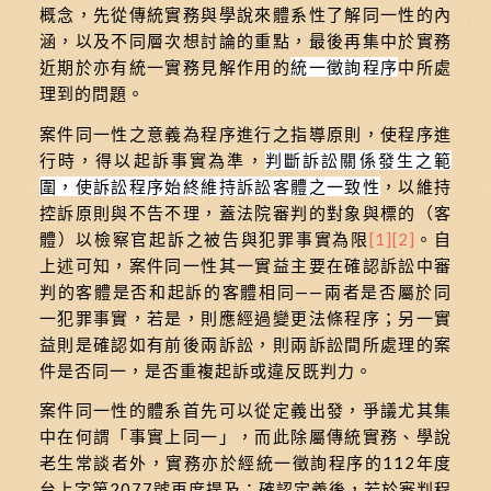
概念，先從傳統實務與學說來體系性了解同一性的內
涵，以及不同層次想討論的重點，最後再集中於實務
近期於亦有統一實務見解作用的
統一徵詢程序
中所處
理到的問題。
案件同一性之意義為程序進行之指導原則，使程序進
行時，得以起訴事實為準，
判斷訴訟關係發生之範
圍，使訴訟程序始終維持訴訟客體之一致性
，以維持
控訴原則與不告不理，蓋法院審判的對象與標的（客
體）以檢察官起訴之被告與犯罪事實為限
[1]
[2]
。自
上述可知，案件同一性其一實益主要在確認訴訟中審
判的客體是否和起訴的客體相同——兩者是否屬於同
一犯罪事實，若是，則應經過變更法條程序；另一實
益則是確認如有前後兩訴訟，則兩訴訟間所處理的案
件是否同一，是否重複起訴或違反既判力。
案件同一性的體系首先可以從定義出發，爭議尤其集
中在何謂「事實上同一」，而此除屬傳統實務、學說
老生常談者外，實務亦於經統一徵詢程序的112年度
台上字第2077號再度提及；確認定義後，若於審判程