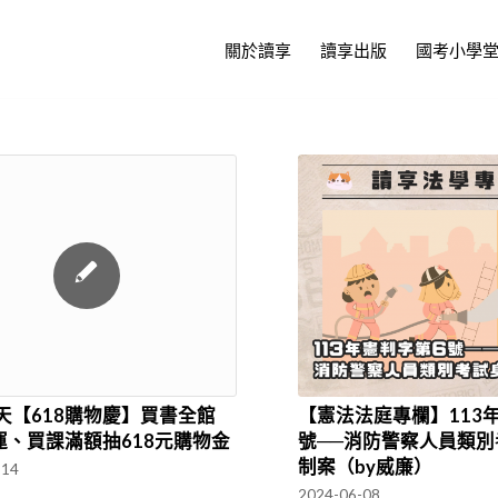
關於讀享
讀享出版
國考小學
【憲法法庭專欄】113
天【618購物慶】買書全館
號──消防警察人員類別
免運、買課滿額抽618元購物金
制案（by威廉）
-14
2024-06-08