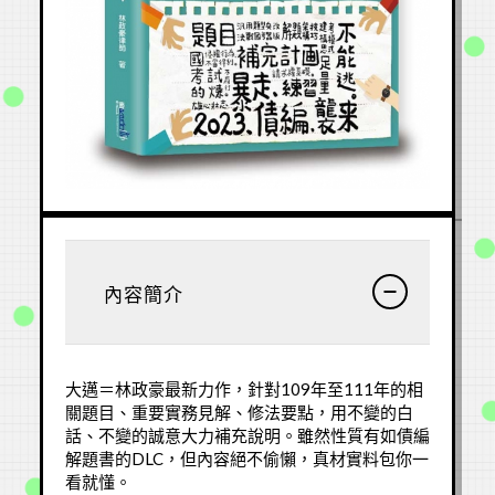
1
2
3
4
5
6
7
8
9
10
1
內容簡介
大邁＝林政豪最新力作，針對109年至111年的相
關題目、重要實務見解、修法要點，用不變的白
話、不變的誠意大力補充說明。雖然性質有如債編
解題書的DLC，但內容絕不偷懶，真材實料包你一
看就懂。