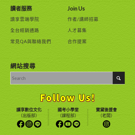
讀者服務
Join Us
讀享雲端學院
作者/講師招募
全台經銷通路
人才募集
常見QA與聯絡我們
合作提案
網站搜尋
讀享數位文化
國考小學堂
寶黛後援會
（出版部）
（課程部）
（老闆）