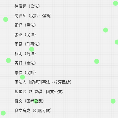
徐偉超（公法）
喬律師（民訴、強執）
正好（民法）
張璐（民法）
周易（刑事法）
祁明（商法）
齊軒（商法）
薏偉（民訴）
思法人（紀綱刑事法、梓潼民訴）
藍星沙（社會學、國文公文）
羅文（國考公民）
良文育成（公職考試）