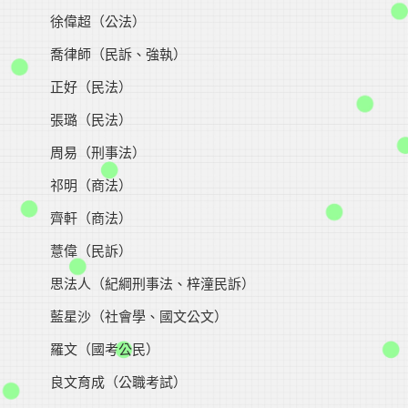
徐偉超（公法）
喬律師（民訴、強執）
正好（民法）
張璐（民法）
周易（刑事法）
祁明（商法）
齊軒（商法）
薏偉（民訴）
思法人（紀綱刑事法、梓潼民訴）
藍星沙（社會學、國文公文）
羅文（國考公民）
良文育成（公職考試）