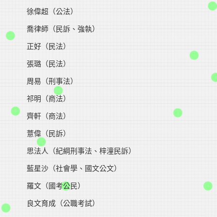
徐偉超（公法）
喬律師（民訴、強執）
正好（民法）
張璐（民法）
周易（刑事法）
祁明（商法）
齊軒（商法）
薏偉（民訴）
思法人（紀綱刑事法、梓潼民訴）
藍星沙（社會學、國文公文）
羅文（國考公民）
良文育成（公職考試）