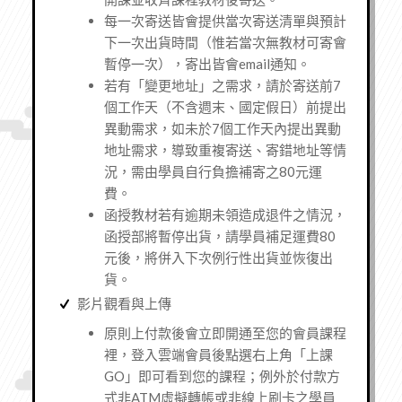
每一次寄送皆會提供當次寄送清單與預計
下一次出貨時間（惟若當次無教材可寄會
暫停一次），寄出皆會email通知。
若有「變更地址」之需求，請於寄送前7
個工作天（不含週末、國定假日）前提出
異動需求，如未於7個工作天內提出異動
地址需求，導致重複寄送、寄錯地址等情
況，需由學員自行負擔補寄之80元運
費。
函授教材若有逾期未領造成退件之情況，
函授部將暫停出貨，請學員補足運費80
元後，將併入下次例行性出貨並恢復出
貨。
影片觀看與上傳
原則上付款後會立即開通至您的會員課程
裡，登入雲端會員後點選右上角「上課
GO」即可看到您的課程；例外於付款方
式非ATM虛擬轉帳或非線上刷卡之學員