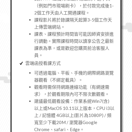
（例如門市現場刷卡），於付款完成後1-
2個工作天由人工開通課程。
課程影片將於錄課隔天起算3-5個工作天
上傳雲端網站。
課表、課程預計時間皆可能因師資安排進
行調動。實際課程時間以讀享公告之最新
課表為準，或是歡迎您購買前洽客服人
員。
雲端函授看課方式
可透過電腦、平板、手機的網際網路瀏覽
器觀看（不綁定載具）。
觀看時需保持網路連線功能（有網速需
求），於觀看期限內可不限次數觀看。
建議最低觀看設備：作業系統Win7(含)
以上或MacOS 10.11以上版本，CPU i3以
上 / 記憶體 4GB以上(影片為1080P) / 頻
寬至少下載20M / 瀏覽器Google
Chrome、safari、Edge。