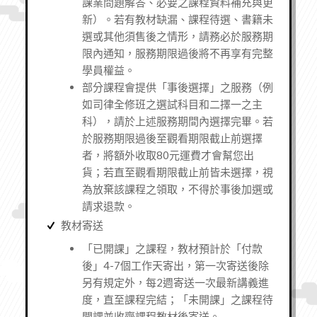
課業問題解答、必要之課程資料補充與更
新
）。若有教材缺漏、課程待選、書籍未
選或其他須售後之情形，請務必於服務期
限內通知，服務期限過後將不再享有完整
學員權益。
部分課程會提供「事後選擇」之服務（例
如司律全修班之選試科目和二擇一之主
科），請於上述服務期間內選擇完畢。若
於服務期限過後至觀看期限截止前選擇
者，將額外收取80元運費才會幫您出
貨；若直至觀看期限截止前皆未選擇，視
為放棄該課程之領取，不得於事後加選或
請求退款。
教材寄送
「已開課」之課程，教材預計於「付款
後」4-7個工作天寄出，第一次寄送後除
另有規定外，每2週寄送一次最新講義進
度，直至課程完結；「未開課」之課程待
開課並收齊課程教材後寄送。