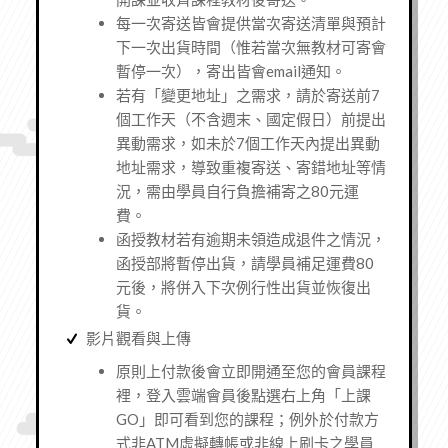
每一次寄送皆會提供當次寄送清單與預計
下一次出貨時間（惟若當次無教材可寄會
暫停一次），寄出皆會email通知。
若有「變更地址」之需求，請於寄送前7
個工作天（不含週末、國定假日）前提出
異動需求，如未於7個工作天內提出異動
地址需求，導致重複寄送、寄錯地址等情
況，需由學員自行負擔補寄之80元運
費。
函授教材若有逾期未領造成退件之情況，
函授部將暫停出貨，請學員補足運費80
元後，將併入下次例行性出貨並恢復出
貨。
影片觀看與上傳
原則上付款後會立即開通至您的會員課程
裡，登入雲端會員後點選右上角「上課
GO」即可看到您的課程；例外於付款方
式非ATM虛擬轉帳或非線上刷卡之學員