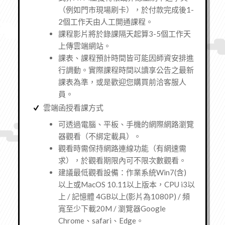
（例如門市現場刷卡），於付款完成後1-
2個工作天由人工開通課程。
課程影片將於錄課隔天起算3-5個工作天
上傳雲端網站。
課表、課程預計時間皆可能因師資安排進
行調動。實際課程時間以讀享公告之最新
課表為準，或是歡迎您購買前洽客服人
員。
雲端函授看課方式
可透過電腦、平板、手機的網際網路瀏覽
器觀看（不綁定載具）。
觀看時需保持網路連線功能（有網速需
求），於觀看期限內可不限次數觀看。
建議最低觀看設備：作業系統Win7(含)
以上或MacOS 10.11以上版本，CPU i3以
上 / 記憶體 4GB以上(影片為1080P) / 頻
寬至少下載20M / 瀏覽器Google
Chrome、safari、Edge。