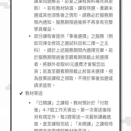
課業問題解答、必要之課程資料補充與更
新
）。若有教材缺漏、課程待選、書籍未
選或其他須售後之情形，請務必於服務期
限內通知，服務期限過後將不再享有完整
學員權益。
部分課程會提供「事後選擇」之服務（例
如司律全修班之選試科目和二擇一之主
科），請於上述服務期間內選擇完畢。若
於服務期限過後至觀看期限截止前選擇
者，將額外收取80元運費才會幫您出
貨；若直至觀看期限截止前皆未選擇，視
為放棄該課程之領取，不得於事後加選或
請求退款。
教材寄送
「已開課」之課程，教材預計於「付款
後」4-7個工作天寄出，第一次寄送後除
另有規定外，每2週寄送一次最新講義進
度，直至課程完結；「未開課」之課程待
開課並收齊課程教材後寄送。