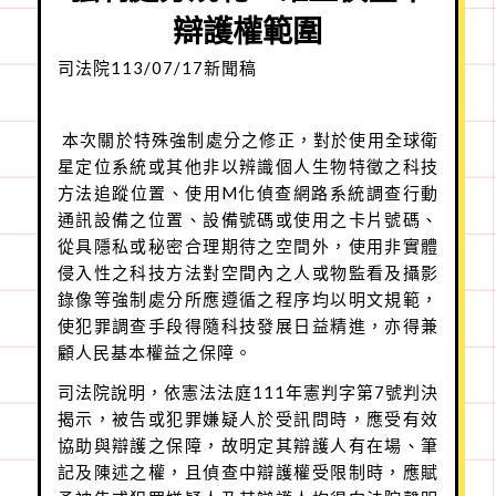
辯護權範圍
司法院113/07/17新聞稿
本次關於特殊強制處分之修正，對於使用全球衛
星定位系統或其他非以辨識個人生物特徵之科技
方法追蹤位置、使用M化偵查網路系統調查行動
通訊設備之位置、設備號碼或使用之卡片號碼、
從具隱私或秘密合理期待之空間外，使用非實體
侵入性之科技方法對空間內之人或物監看及攝影
錄像等強制處分所應遵循之程序均以明文規範，
使犯罪調查手段得隨科技發展日益精進，亦得兼
顧人民基本權益之保障。
司法院說明，依憲法法庭111年憲判字第7號判決
揭示，被告或犯罪嫌疑人於受訊問時，應受有效
協助與辯護之保障，故明定其辯護人有在場、筆
記及陳述之權，且偵查中辯護權受限制時，應賦