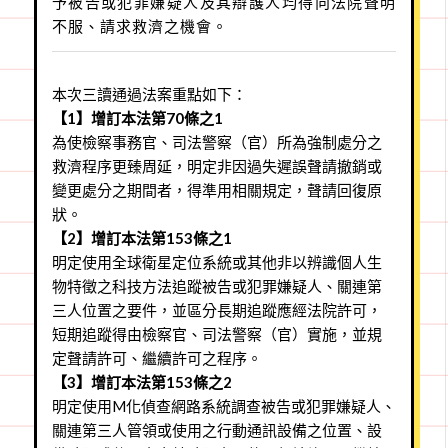
予被告或犯罪嫌疑人及其辯護人均得向法院聲明
不服、請求救濟之機會。
本次三讀通過法案重點如下：
【1】增訂本法第70條之1
為使檢察事務官、司法警察（官）所為強制處分之
救濟程序更臻周延，明定非因過失遲誤聲請撤銷或
變更處分之期間者，得準用相關規定，聲請回復原
狀。
【2】增訂本法第153條之1
明定使用全球衛星定位系統或其他非以辨識個人生
物特徵之科技方法追蹤被告或犯罪嫌疑人、關連第
三人位置之要件，並區分長期追蹤應經法院許可，
短期追蹤得由檢察官、司法警察（官）實施，並規
定聲請許可、繼續許可之程序。
【3】增訂本法第153條之2
明定使用M化偵查網路系統調查被告或犯罪嫌疑人、
關連第三人管領或使用之行動通訊設備之位置、設