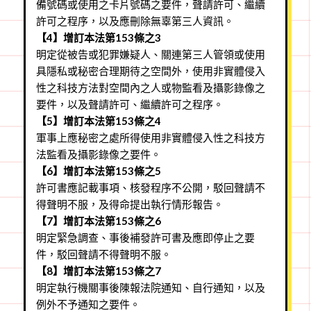
備號碼或使用之卡片號碼之要件，聲請許可、繼續
許可之程序，以及應刪除無辜第三人資訊。
【4】增訂本法第153條之3
明定從被告或犯罪嫌疑人、關連第三人管領或使用
具隱私或秘密合理期待之空間外，使用非實體侵入
性之科技方法對空間內之人或物監看及攝影錄像之
要件，以及聲請許可、繼續許可之程序。
【5】增訂本法第153條之4
軍事上應秘密之處所得使用非實體侵入性之科技方
法監看及攝影錄像之要件。
【6】增訂本法第153條之5
許可書應記載事項、核發程序不公開，駁回聲請不
得聲明不服，及得命提出執行情形報告。
【7】增訂本法第153條之6
明定緊急調查、事後補發許可書及應即停止之要
件，駁回聲請不得聲明不服。
【8】增訂本法第153條之7
明定執行機關事後陳報法院通知、自行通知，以及
例外不予通知之要件。