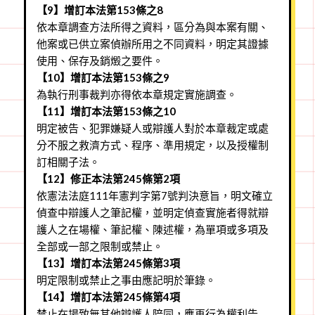
【9】增訂本法第153條之8
依本章調查方法所得之資料，區分為與本案有關、
他案或已供立案偵辦所用之不同資料，明定其證據
使用、保存及銷燬之要件。
【10】增訂本法第153條之9
為執行刑事裁判亦得依本章規定實施調查。
【11】增訂本法第153條之10
明定被告、犯罪嫌疑人或辯護人對於本章裁定或處
分不服之救濟方式、程序、準用規定，以及授權制
訂相關子法。
【12】修正本法第245條第2項
依憲法法庭111年憲判字第7號判決意旨，明文確立
偵查中辯護人之筆記權，並明定偵查實施者得就辯
護人之在場權、筆記權、陳述權，為單項或多項及
全部或一部之限制或禁止。
【13】增訂本法第245條第3項
明定限制或禁止之事由應記明於筆錄。
【14】增訂本法第245條第4項
禁止在場致無其他辯護人陪同，應再行為權利告