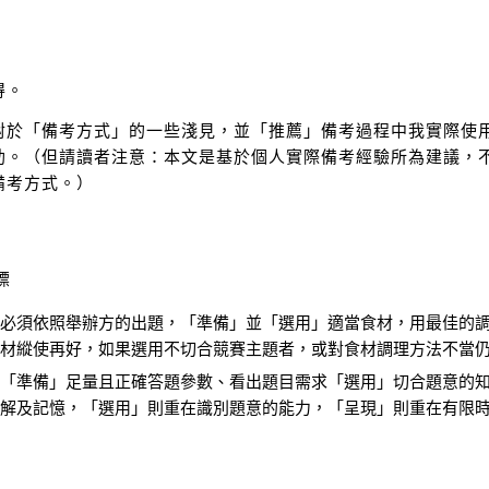
得。
「備考方式」的一些淺見，並「推薦」備考過程中我實際使用
助。（但請讀者注意：本文是基於個人實際備考經驗所為建議，
備考方式。）
標
者必須依照舉辦方的出題，「準備」並「選用」適當食材，用最佳的
食材縱使再好，如果選用不切合競賽主題者，或對食材調理方法不當
：「準備」足量且正確答題參數、看出題目需求「選用」切合題意的
理解及記憶，「選用」則重在識別題意的能力，「呈現」則重在有限