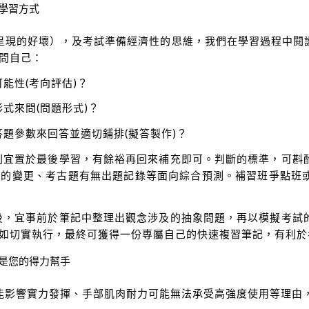
學習方式
決於呈現的好壞），及考試準備經濟性的思維，我們在學習過程中
問自己：
能性(考向評估)？
式來問(問題形式)？
答題參數來回答並適切鋪排(擬答製作)？
原則宜置於最後學習，有餘裕再回來補充即可。判斷的標準，可
解的變更、考古題有無出題記錄等面向綜合預測。補習班爭點班
習後，宜事前於筆記中整理出觀念涉及的抽象問題，再以模擬考
如切實執行，最終可獲得一份專屬自己的快速複習筆記，有利於
是您的得力幫手
緒可能影響實力發揮、手部肌肉耐力可能無法承受高強度使用等理