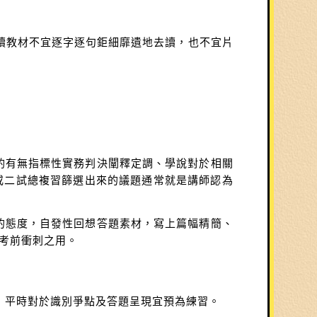
閱讀教材不宜逐字逐句鉅細靡遺地去讀，也不宜片
斟酌有無指標性實務判決闡釋定調、學說對於相關
或二試總複習篩選出來的議題通常就是講師認為
試的態度，自發性回想答題素材，寫上篇幅精簡、
考前衝刺之用。
由，平時對於識別爭點及答題呈現宜預為練習。