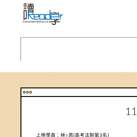
1
上榜學員：林○恩(高考法制第3名)