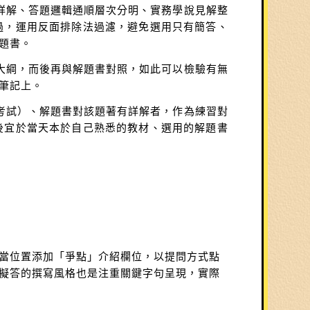
且詳解、答題邏輯通順層次分明、實務學說見解整
過，運用反面排除法過濾，避免選用只有簡答、
題書。
題大綱，而後再與解題書對照，如此可以檢驗有無
筆記上。
律考試）、解題書對該題著有詳解者，作為練習對
後宜於當天本於自己熟悉的教材、選用的解題書
當位置添加「爭點」介紹欄位，以提問方式點
擬答的撰寫風格也是注重關鍵字句呈現，實際