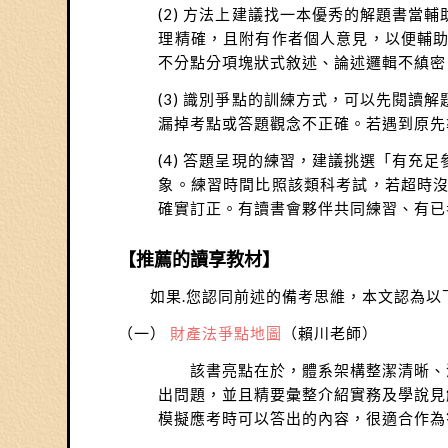
(2) 方法上建議找一本優秀的解題書
理精確，且附有作者個人意見，以便輔
不分點分項塊狀式敘述、論述邏輯不縝密
(3) 識別爭點的訓練方式，可以先閱
漏掉考點或答題觀念不正確。若遇到原先
(4) 答題呈現的練習，建議挑選「有
象。練習時間比照該類科考試，若超時
確實訂正。有讀書會夥伴共同練習、有已
【推薦的讀享教材】
如果.您認同前述的備考思維，本文認為以
（一）
財產法爭點地圖
（賴川老師）
該書亮點在於，體系架構整潔清晰、涵
出問題，並且精要彙整介紹實務及學說見
模擬應考時可以答出的內容，很適合作為