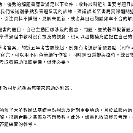
當輔助。優秀的解題書應當滿足以下條件：收錄該科近年重要考題
助我們做識別爭點及答題呈現的訓練。建議讀者至書局實際翻閱
、引注資料不詳細、見解未更新，或者與自己閱讀頻率不合的解
讀解題書的題目，自己主動回想涉及的觀念、問題，並試著草擬答
準備過程中教材沒有提及的觀念，也可以趁機補充註記在自己的
充足參考答案」的近五年考古題練起，例如有考選部答題要點（司
沒寫完，可以用不同色筆續行作答，同時練習鋪排與控時。練習
考取者協助批閱更佳，但非必要。
下教材是能夠為您帶來幫助的利器：
蓋了大多數民法基礎重點觀念及近期重要議題。且於章節內適
解，很適合將之準備為答題參數。此外，該書也收錄經典考題，
答題練習的參考。