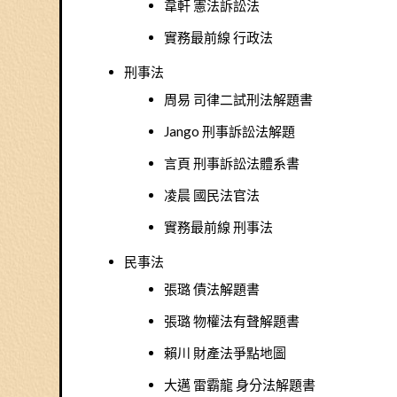
韋軒 憲法訴訟法
實務最前線 行政法
刑事法
周易 司律二試刑法解題書
Jango 刑事訴訟法解題
言頁 刑事訴訟法體系書
凌晨 國民法官法
實務最前線 刑事法
民事法
張璐 債法解題書
張璐 物權法有聲解題書
賴川 財產法爭點地圖
大邁 雷霸龍 身分法解題書