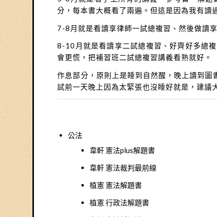
分，每本書大概看了兩遍。但這是因為我有讀
7-8月就是看讀享律師一試總複習、然後做讀
8-10月就是看讀享二試總複習、好齊好多
會更慌，把補習班二試總複習講義看熟就好。
作息部分，原則上是睡到自然醒，晚上讀到圖
試前一天晚上因為太緊張也沒睡好就是，建議
公法
韋軒 憲法plus解題書
韋軒 憲法裁判最前線
植憲 憲法解題書
植憲 行政法解題書