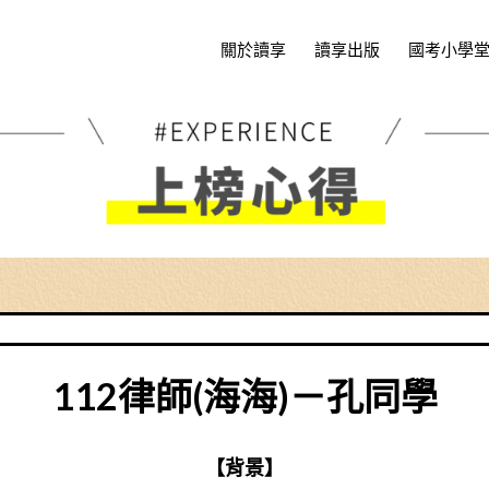
關於讀享
讀享出版
國考小學
112律師(海海)－孔同學
【背景】