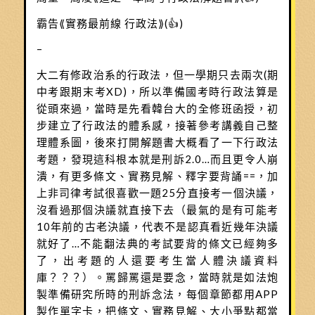
霸告⟪實務最前線 行政法⟫(👍)
–
大二有修政治系的行政法，但一學期只去兩次(期
中考跟期末考XD)，所以準備國考時行政法算是
從頭來過，當時是先看韓台大的全修班函授，初
步建立了行政法的體系感，接著參考講義自己整
理體系圖，後來打開解題書大概看了一下行政法
考題，發現這科根本就是刑訴2.0…而且更令人崩
潰，有更多條文、實務見解、釋字要背誦==，加
上非司律考試很喜歡一題25分直接考一個決議，
沒看過那個決議就直接下去（最氣的是有可能考
10年前的古老決議，代表不是認真看近幾年決議
就好了…不能翻法典的考試要背的條文已經夠多
了，出考題的人還要考生當人體決議資料
庫？？？）。罵歸罵還是要念，當時就是如法炮
製準備研究所時的刑訴念法，每個章節都用APP
製作單字卡，把條文、實務見解、大小爭點都當