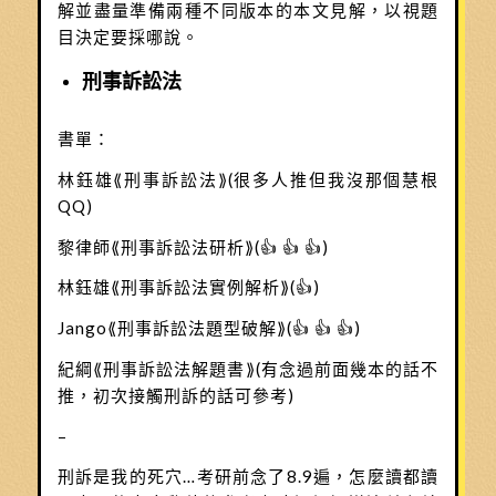
解並盡量準備兩種不同版本的本文見解，以視題
目決定要採哪說。
刑事訴訟法
書單：
林鈺雄⟪刑事訴訟法⟫(很多人推但我沒那個慧根
QQ)
黎律師⟪刑事訴訟法研析⟫(👍 👍 👍)
林鈺雄⟪刑事訴訟法實例解析⟫(👍)
Jango⟪刑事訴訟法題型破解⟫(👍 👍 👍)
紀綱⟪刑事訴訟法解題書⟫(有念過前面幾本的話不
推，初次接觸刑訴的話可參考)
–
刑訴是我的死穴…考研前念了8.9遍，怎麼讀都讀