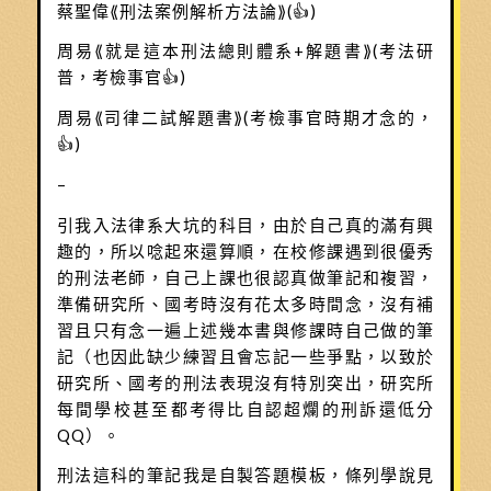
蔡聖偉⟪刑法案例解析方法論⟫(👍)
周易⟪就是這本刑法總則體系+解題書⟫(考法研
普，考檢事官👍)
周易⟪司律二試解題書⟫(考檢事官時期才念的，
👍)
–
引我入法律系大坑的科目，由於自己真的滿有興
趣的，所以唸起來還算順，在校修課遇到很優秀
的刑法老師，自己上課也很認真做筆記和複習，
準備研究所、國考時沒有花太多時間念，沒有補
習且只有念一遍上述幾本書與修課時自己做的筆
記（也因此缺少練習且會忘記一些爭點，以致於
研究所、國考的刑法表現沒有特別突出，研究所
每間學校甚至都考得比自認超爛的刑訴還低分
QQ）。
刑法這科的筆記我是自製答題模板，條列學說見