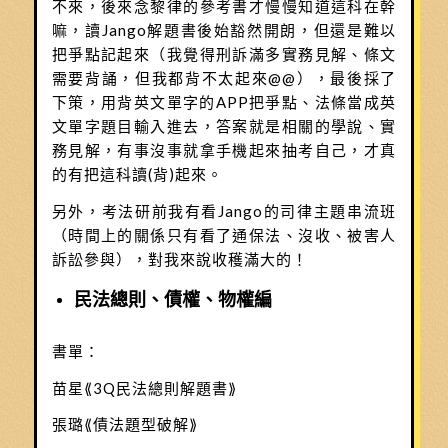
不來，後來念黎律的參考書才慢慢知道這科在幹
嘛，讀Jango解題書後始豁然開朗，但還是難以
把爭點記起來（我覺得刑訴滿多實務見解、條文
需要背誦，但我都背不太起來@@），最後採了
下策，用背英文單字的APP把爭點、法條當成英
文單字題目輸入進去，答案就是相關的學說、實
務見解，有事沒事就拿手機起來抽考自己，才真
的有把這科讀(背)起來。
另外，考法研前我有看Jango的司律主題串流班
（時間上的關係只有看了通保法、沒收、被害人
訴訟參與），對我來說收穫滿大的！
民法總則、債權、物權編
書單：
苗星⟪3Q民法總則解題書⟫
張璐⟪債法題型破解⟫