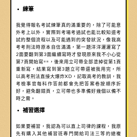
練筆
我覺得報名考試練筆真的滿重要的，除了可能意
外考上以外，實際到考場考過試也能比較知道考
試的整個流程以及可能遇到的突發狀況，像我高
考考刑法時原本自信滿滿，第一題洋洋灑灑寫了
2面要翻到第3面繼續寫時才發現原來我不小心從
第7頁開始寫==，後來用立可帶全部塗掉從第1頁
重新寫，結果寫到第3題立可帶還被我用完，所
以高考刑法直接大爆炸XD，記取高考的教訓，我
考檢事官每科作答前都會先把答案卷按順序折
好，避免翻錯頁，立可帶也多準備好幾個以備不
時之需。
補習選擇
如果要補習，我認為可以直上司律的課程，我原
先有購入其他補習班專門開給司法三等的總複