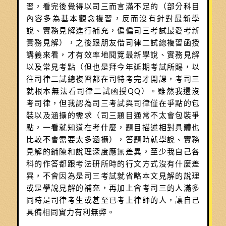
習，看完後覺得以司三而言滿不足的（部分科目
內容多為基本觀念複習，反而沒有針對最新學
說、實務見解進行補充，偏偏司三考試最愛考新
實務見解），之後跟朋友借司律二試總複習函授
講義來看，才有效率地閱覽最新學說、實務見解
以及常見考點（但也是拜今年延期考試所賜，以
往司律二試總複習都在司特考完才開課，考司三
就根本無法看司律二試函授QQ）。雖然我還沒
考司律，但我認為司三考試與司律僅在爭點的包
裝以及涵攝的需求（司三題目通常不太會包裝爭
點，一看就知道在考什麼，題目描述相對具體也
比較不會需要太多涵攝），答題時就學說、實務
見解的鋪陳和說理深度應無差異，至少我自己各
科的作答都跟考法研所時的行文方式沒有什麼差
異，不會因為是司三考試就省略本文見解的說理
或是學說見解的補充，再加上會考司三的人滿多
同時是司律考生或甚至已考上律師的人，讓自己
具備相同實力有利無弊。