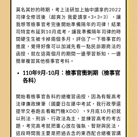
莫名其妙的時期，考上法研加上抽中讀享的2022
司律全修班後（超爽ㄉ 我愛讀享<3<3<3），讓
我想等檢事官考完後開始準備隔年的司律！結果
司特宣布延到10月底考，讓我準備隔年司律的時
間硬生生被卡掉兩個多月，評估了一下檢事官的
進度，覺得好像可以加減先看一點民訴跟商法的
函授，就在這兩個月的期間一邊學習新知，一邊
簡單複習其他檢事官考科。
110年9月-10月：檢事官衝刺期（檢事官
各科）
開始看檢事官各科的總複習函授，因為有報高考
法律廉政練筆（國慶日在建中考試，我行政學還
提早交卷跑去看戰鬥機XDD），9月底10月初就
以刑法、刑訴、行政法為主，並練習高考的考古
題，考完高考就把重心放在強執、智財與民法，
這段時間我主要是把過去念的東西配合總複習講