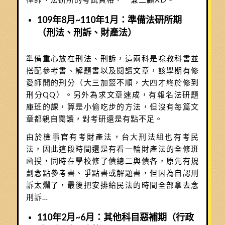
109年8月~110年1月：準備法研所期
（刑法、刑訴、財產法）
準備重心放在刑法、刑訴，這兩科是唸教科書並
搭配參考書、解題書以及閱讀文章，該學期有修
愛師開的刑分（大三加簽不順，大四才終於修到
刑分QQ）。另外為求文章速成，有報名法研題
庫班的課，算是小偷吃步的方法，但沒有每篇文
章都親自閱讀，對考研還是有點不足。
由於檢事官有考財產法，台大刑法組也有考民
法，因此這段時間還是有看一輪財產法的全修班
函授，同時在學校修了債總二與債各，原先有規
劃念點參考書、爭點書或解題書，但因為自認刑
訴太爛了，最後把安排給民法的時間全部拿去念
刑訴…
110年2月~6月：其他科目惡補期（行政