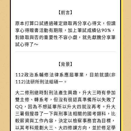
【前言】
原本打算口試通過確定錄取再分享心得文，但讀
享心得贈書活動有期限，加上筆試成績佔90%，
對錄取與否的重要性不容小覷，就先獻醜分享筆
試心得了～
【背景】
112政治系輔修法律系應屆畢業，目前就讀(非
112)法研所刑法組碩一。
大二修刑總時對刑法產生興趣，升大三時有參加
雙主修、轉系考，但沒有很認真準備所以失敗了
QQ，因為不想延畢所以升大四就沒再考。升大
三暑假搜尋了一下與刑事法相關的國考類科，比
較薪資與工作內容，決定以檢察事務官為目標，
以其考科規劃大三、大四修課方向，並於修足學